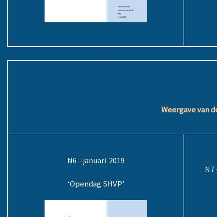
.
Weergave van de
N6 – januari 2019
N7 
‘Opendag SHVP’