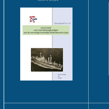
………
…………………………………………………