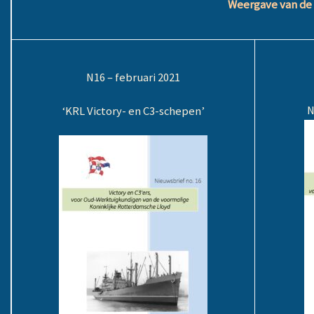
Weergave van de 
N16 – februari 2021
N
‘KRL Victory- en C3-schepen’