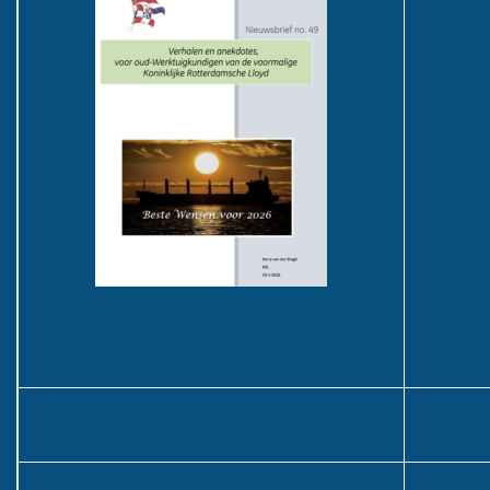
………
…………………………………………………