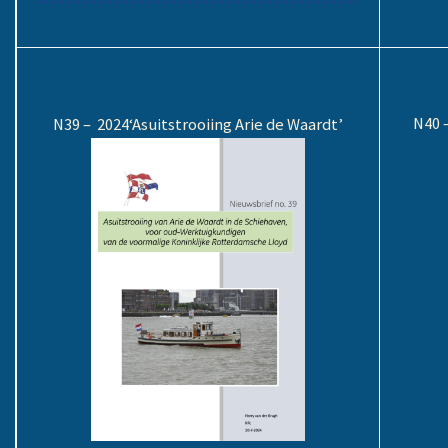
N40 –
N39 – 2024
‘
Asuitstrooiing Arie de Waardt’