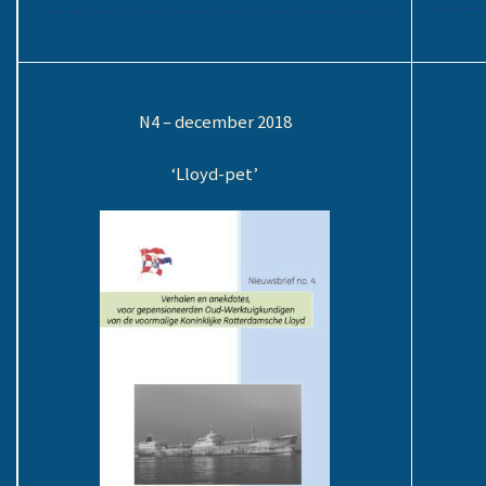
………
……………………………………………………
N4 – december 2018
‘Lloyd-pet’