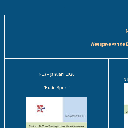
.
Weergave van de E
N13 – januari 2020
N1
‘Brain Sport’