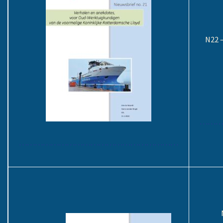
N22 
………
……………………………………………………
N