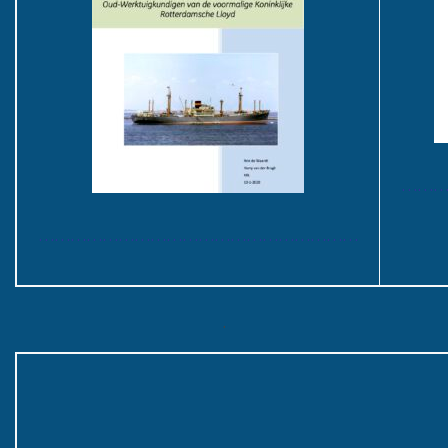
………
……………………………………………………
.