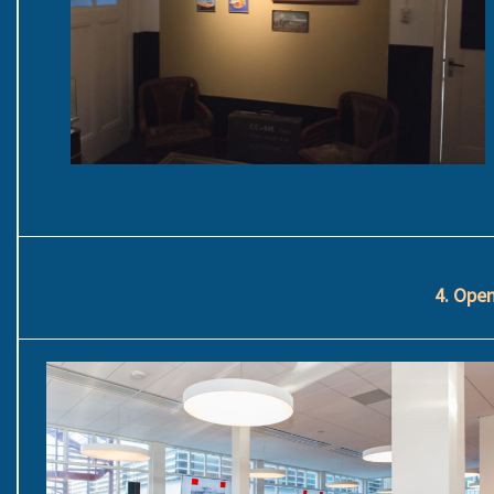
4. Ope