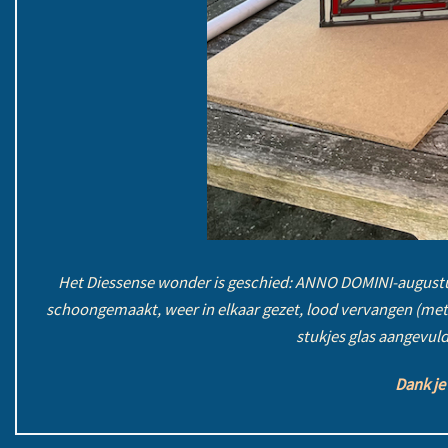
Het Diessense wonder is geschied: ANNO DOMINI-augustu
schoongemaakt, weer in elkaar gezet, lood vervangen (met
stukjes glas aangevuld,
Dank je