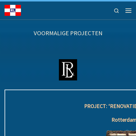
Ga naar inhoud
Search
Men
VOORMALIGE PROJECTEN
PROJECT: ‘RENOVATI
Rotterdam