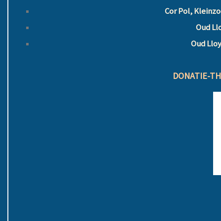
Cor Pol, Kleinz
Oud Ll
Oud Lloy
DONATIE-T