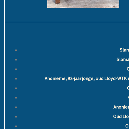
Slam
Slama
O
Anonieme, 92-jaar jonge, oud Lloyd-WTK me
Anoniem
Oud Llo
O