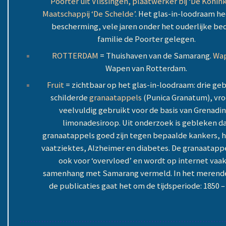
Poorter uit Vlissingen, plaatwerker bij ‘De Konink
Maatschappij ‘De Schelde’
. Het glas-in-loodraam hee
bescherming, vele jaren onder het ouderlijke be
familie de Poorter gelegen.
ROTTERDAM
= Thuishaven van de Samarang.
Wa
Wapen van Rotterdam.
Fruit
= zichtbaar op het glas-in-loodraam: drie ge
schilderde
granaatappels
(Punica Granatum), vr
veelvuldig gebruikt voor de basis van Grenadi
limonadesiroop. Uit onderzoek is gebleken d
granaatappels goed zijn tegen bepaalde kankers, h
vaatziektes, Alzheimer en diabetes. De granaatappe
ook voor ‘overvloed’ en wordt op internet vaak
samenhang met Samarang vermeld. In het merend
de publicaties gaat het om de tijdsperiode: 1850 –
……………………………………………………………………