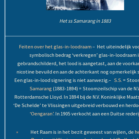
Het ss Samarang in 1883
Feiten over het glas-in-loodraam
–
Het uiteindelijk vo
symbolisch bedrag ‘verkregen’ glas-in-loodraam i
gebrandschilderd, het lood is aangetast, aan de voork
nicotine bevuild en aan de achterkant nog opmerkelijk 
Een glas-in-lood signering is niet aanwezig.
–
S.S.
= Stoom
Samarang
(1883-1894) = Stoomzeilschip van de N.V
Rotterdamsche Lloyd. In 1894 bij de N.V. Koninklijke Maat
‘De Schelde’ te Vlissingen uitgebreid verbouwd en herdoo
‘Oengaran’
. In 1905 verkocht aan een Duitse rederij
Het Raam is in het bezit geweest van wijlen, de
h