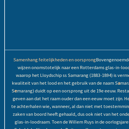
Samenhang feitelijkheden en oorsprong
Bovengenoemde
wijzen onomstotelijk naar een Rotterdams glas-in-lo
waarop het Lloydschip ss Samarang (1883-1894) is verm
kwaliteit van het lood en het gebruik van de naam S
a
mara
S
e
marang) duidt op een oorsprong uit de 19e eeuw. Rest
geven aan dat het raam ouder dan een eeuw moet zijn. Het
te achterhalen wie, wanneer, al dan niet met toestemmi
zaken van boord heeft gehaald, dus ook niet van het ond
glas-in-loodraam. Toen de Willem Ruys in de oorlogsjare