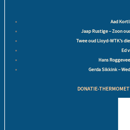
Aad Kort
Jaap Rustige – Zoon ou
Twee oud Lloyd-WTK’s die 
Ed v
Hans Roggevee
Gerda Sikkink – We
DONATIE-THERMOMETE