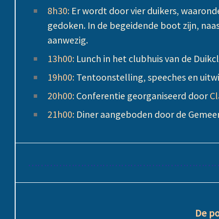
8h30:
Er wordt door vier duikers, waaron
gedoken. In de begeidende boot zijn, naas
aanwezig.
13h00:
Lunch in het clubhuis van de Duikc
19h00:
Tentoonstelling, speeches en uitw
20h00:
Conferentie georganiseerd door
Cl
21h00:
Diner aangeboden door de Gemeent
………………………………………………………
De po