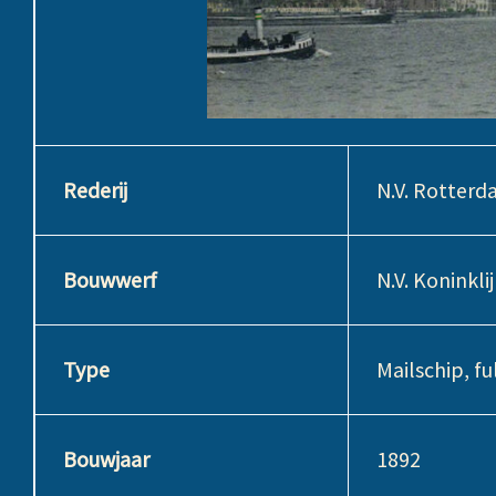
Rederij
N.V. Rotter
Bouwwerf
N.V. Koninkli
Type
Mailschip, fu
Bouwjaar
1892