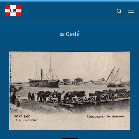
Ga naar inhoud
Search
Men
ss Gedé