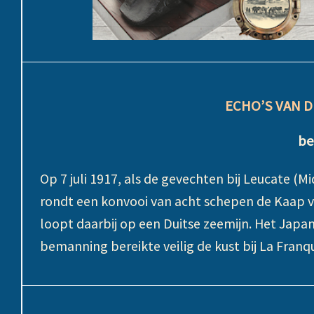
ECHO’S VAN D
be
Op 7 juli 1917, als de gevechten bij Leucate (M
rondt een konvooi van acht schepen de Kaap va
loopt daarbij op een Duitse zeemijn. Het Jap
bemanning bereikte veilig de kust bij La Fran