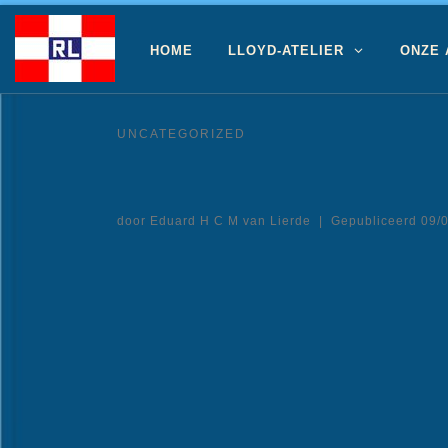
Ga naar inhoud
HOME
LLOYD-ATELIER
ONZE
UNCATEGORIZED
door
Eduard H C M van Lierde
|
Gepubliceerd
09/