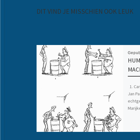
DIT VIND JE MISSCHIEN OOK LEUK
Gepub
HUM
MAC
1. Car
Jan Pa
echtg
Marijk