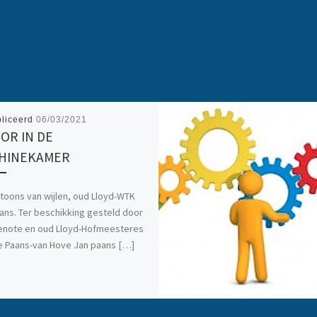
liceerd
06/03/2021
OR IN DE
HINEKAMER
toons van wijlen, oud Lloyd-WTK
ans. Ter beschikking gesteld door
enote en oud Lloyd-Hofmeesteres
e Paans-van Hove Jan paans […]