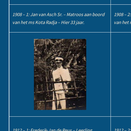
1908 – 1: Jan van Asch Sr. – Matroos aan boord
1908 – 2
van het ms Kota Radja – Hier 33 jaar.
van het 
1912 – 1: Frederik-Jan de Reus – Leerling
1912 – 2