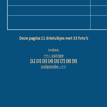
Deze pagina 11 drieluikjes met 33 foto’s
index:
<<– vorige
[
1
] [2] [
3
] [
4
] [
5
] [
7
] [
8
] [
9
]
volgende –>>