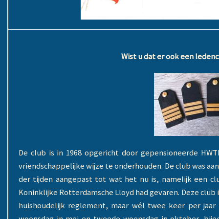
Wist u dat er ook een leden
De club is in 1968 opgericht door gepensioneerde HWTK
vriendschappelijke wijze te onderhouden. De club was aa
der tijden aangepast tot wat het nu is, namelijk een c
Koninklijke Rotterdamsche Lloyd had gevaren. Deze club 
huishoudelijk reglement, maar wél twee keer per jaar
woensdag in mei en tweede woensdag in oktober, bije