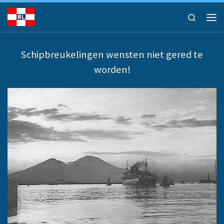
Ga naar inhoud
Search
Men
Schipbreukelingen wensten niet gered te
worden!