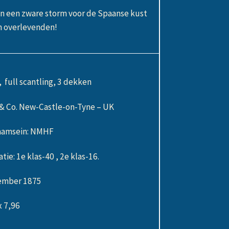
n een zware storm voor de Spaanse kust
n overlevenden!
 full scantling, 3 dekken
l & Co. New-Castle-on-Tyne – UK
aamsein: NMHF
e: 1e klas-40 , 2e klas-16.
cember 1875
x 7,96