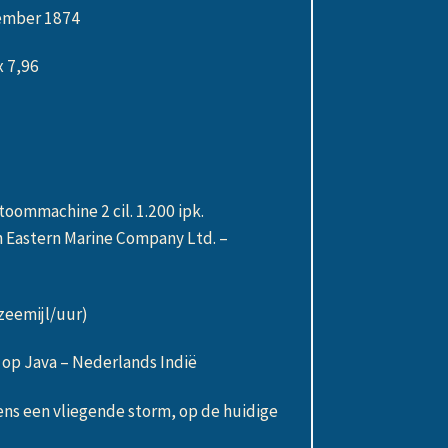
vember 1874
x 7,96
n
ommachine 2 cil. 1.200 ipk.
 Eastern Marine Company Ltd. –
zeemijl/uur)
 op Java – Nederlands Indië
dens een vliegende storm, op de huidige