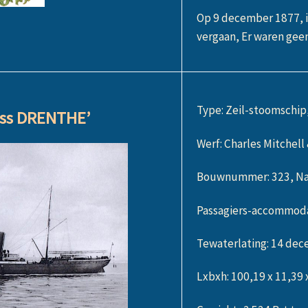
Op 9 december 1877, i
vergaan, Er waren gee
Type: Zeil-stoomschip,
‘ss DRENTHE’
Werf: Charles Mitchel
Bouwnummer: 323, N
Passagiers-accommodati
Tewaterlating: 14 de
Lxbxh: 100,19 x 11,39 