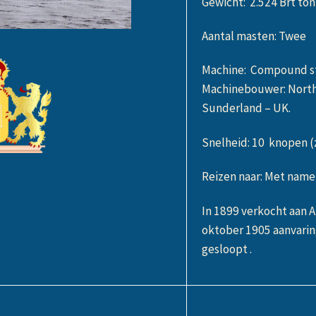
Gewicht: 2.524 Brt to
Aantal masten: Twee
Machine: Compound sto
Machinebouwer: North
Sunderland – UK.
Snelheid: 10 knopen (
Reizen naar: Met name
In 1899 verkocht aan A
oktober 1905 aanvaring
gesloopt .