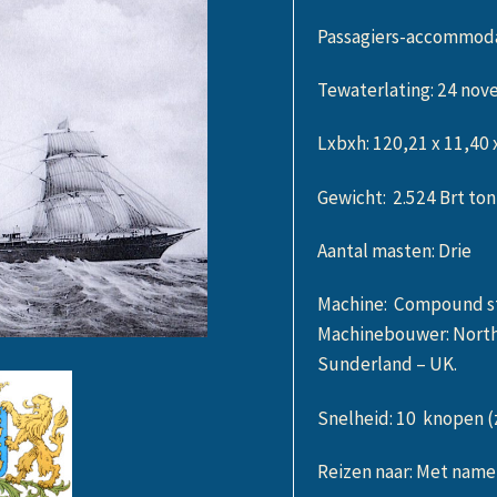
Passagiers-accommodati
Tewaterlating: 24 no
Lxbxh: 120,21 x 11,40 
Gewicht: 2.524 Brt to
Aantal masten: Drie
Machine: Compound sto
Machinebouwer: North
Sunderland – UK.
Snelheid: 10 knopen (
Reizen naar: Met name