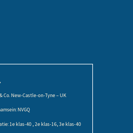
,
l & Co. New-Castle-on-Tyne – UK
aamsein: NVGQ
e: 1e klas-40 , 2e klas-16, 3e klas-40