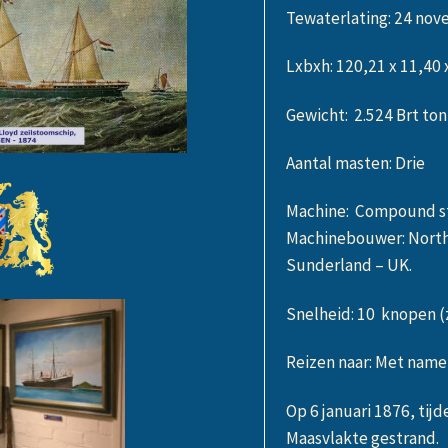
Tewaterlating: 24 no
Lxbxh: 120,21 x 11,40 
Gewicht: 2.524 Brt to
Aantal masten: Drie
Machine: Compound sto
Machinebouwer: North
Sunderland – UK.
Snelheid: 10 knopen (
Reizen naar: Met name
Op 6 januari 1876, tij
Maasvlakte gestrand.