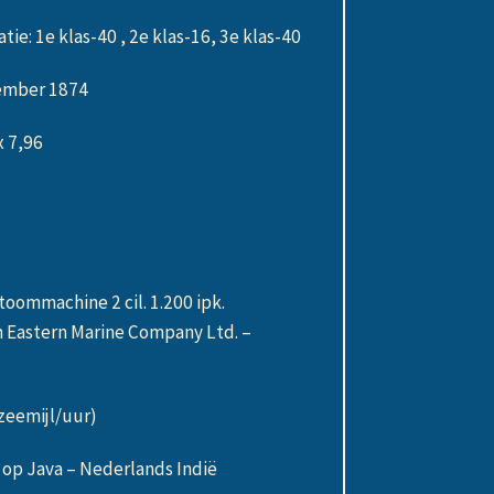
e: 1e klas-40 , 2e klas-16, 3e klas-40
vember 1874
x 7,96
n
ommachine 2 cil. 1.200 ipk.
 Eastern Marine Company Ltd. –
zeemijl/uur)
 op Java – Nederlands Indië