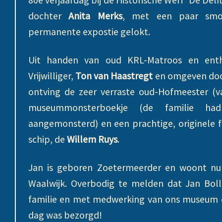
dochter
Anita Merks
, met een paar smoe
permanente expostie gelokt.
Uit handen van oud KRL-Matroos en ent
Vrijwilliger,
Ton van Haastregt
en omgeven door
ontving de zeer verraste oud-Hofmeester (v
museummonsterboekje (de familie ha
aangemonsterd) en een prachtige, originele fot
schip, de
Willem Ruys
.
Jan is geboren Zoetermeerder en woont nu
Waalwijk. Overbodig te melden dat Jan Bol
familie en met medwerking van ons museum e
dag was bezorgd!