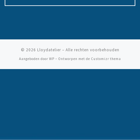
© 2026
Lloydatelier
– Alle rechten voorbehouden
Aangeboden door
WP
– Ontworpen met de
Customizr thema