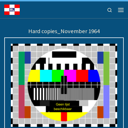
Ga naar inhoud
Search
Men
Hard copies_November 1964