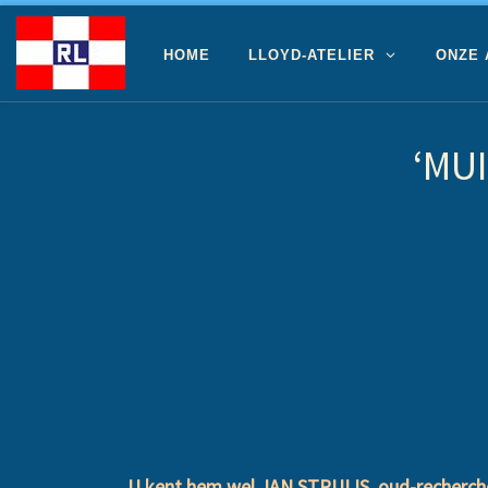
Ga naar inhoud
HOME
LLOYD-ATELIER
ONZE
‘MUI
U kent hem wel JAN STRUIJS, oud-rechercheu