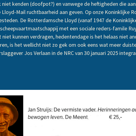
 niet kenden (doofpot?) en vanwege de heftigheden die aan 
nze Lloyd-Mail ruchtbaarheid aan geven. Op onze Koninklijke 
besteden. De Rotterdamsche Lloyd (vanaf 1947 de Koninklij
 scheepvaartmaatschappij met een sociale reders-famile Ruy
t niet kunnen verdragen, hedentendage is het helaas niet an
en, is het wellicht niet zo gek om ook eens wat meer duiste
erslaggever Jos Verlaan in de NRC van 30 januari 2025 integr