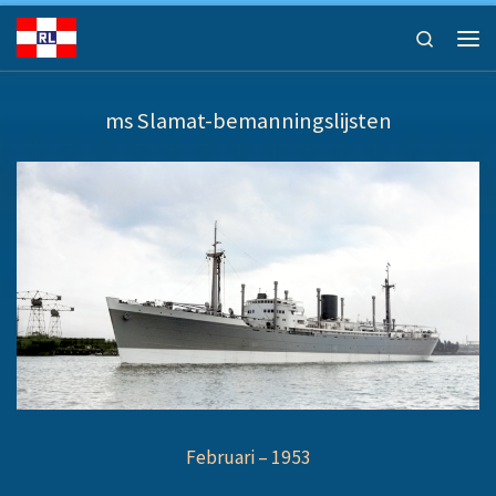
Ga naar inhoud
Search
Men
ms Slamat-bemanningslijsten
Februari – 1953