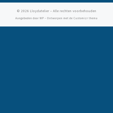
© 2026
Lloydatelier
– Alle rechten voorbehouden
Aangeboden door
WP
– Ontworpen met de
Customizr thema