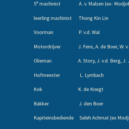
e
5
machinist A. v. Malsen (ex- Modjokert
leerling machinist Thong Kin Lin
Voorman P. v.d. Wal
Motordrijver J. Fens, A. de Boer, W. v
Olieman A. Story, J. v.d. Berg, J. J
Hofmeester L. Lymbach
Kok K. de Knegt
Bakker J. den Boer
Kapiteinsbediende Saleh Achmat (ex Modj