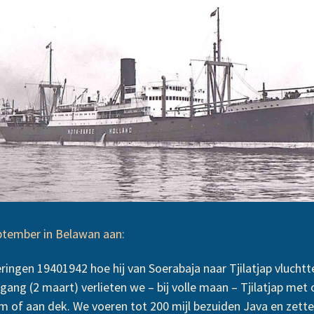
eptember in Belawan aan:
nneringen 19401942 hoe hij van Soerabaja naar Tjilatjap vluch
ng (2 maart) verlieten we – bij volle maan – Tjilatjap me
m of aan dek. We voeren tot 200 mijl bezuiden Java en zett