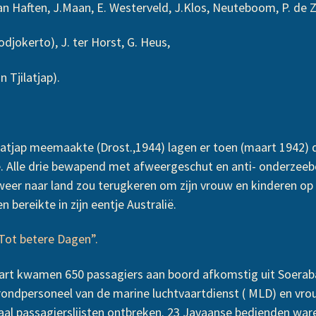
ten, J.Maan, E. Westerveld, J.Klos, Neuteboom, P. de 
djokerto), J. ter Horst, G. Heus,
jilatjap).
ilatjap meemaakte (Drost.,1944) lagen er toen (maart 1942)
e. Alle drie bewapend met afweergeschut en anti- onderze
weer naar land zou terugkeren om zijn vrouw en kinderen op 
 bereikte in zijn eentje Australië.
“Tot betere Dagen”.
art kwamen 650 passagiers aan boord afkomstig uit Soerabaj
rondpersoneel van de marine luchtvaartdienst ( MLD) en vro
rnaal passagierslijsten ontbreken. 23 Javaanse bedienden w