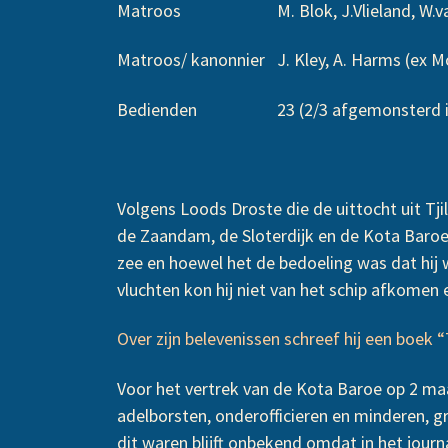
Matroos M. Blok, J.Vlieland, W.van Haf
Matroos/ kanonnier J. Kley, A. Harms (ex Mo
Bedienden 23 (2/3 afgemonsterd in T
Volgens Loods Droste die de uittocht uit Tj
de Zaandam, de Sloterdijk en de Kota Baro
zee en hoewel het de bedoeling was dat hij 
vluchten kon hij niet van het schip afkomen en
Over zijn belevenissen schreef hij een boek 
Voor het vertrek van de Kota Baroe op 2 ma
adelborsten, onderofficieren en minderen, g
dit waren blijft onbekend omdat in het jou