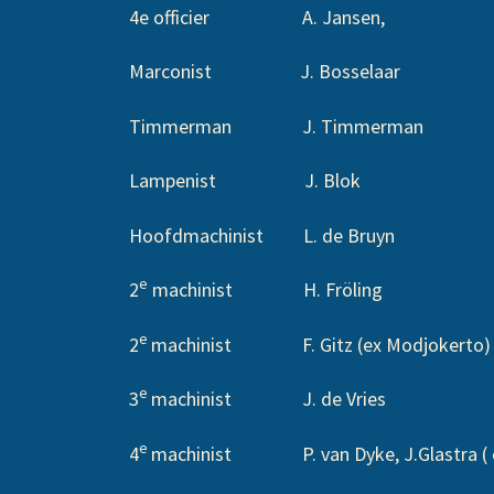
4e officier A. Jansen,
Marconist J. Bosselaar
Timmerman J. Timmerman
Lampenist J. Blok
Hoofdmachinist L. de Bruyn
e
2
machinist H. Fröling
e
2
machinist F. Gitz (ex Modjokerto)
e
3
machinist J. de Vries
e
4
machinist P. van Dyke, J.Glastra ( ex-