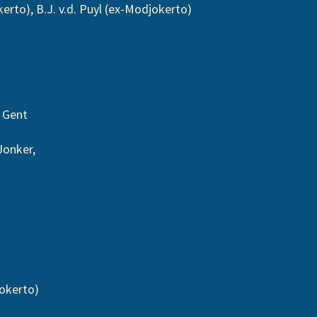
o), B.J. v.d. Puyl (ex-Modjokerto)
. Gent
onker,
okerto)