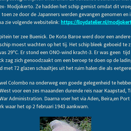
x- Modjokerto. Ze hadden het schip gemist omdat dit vroe
en toen ze door de Japanners werden gevangen genomen en i
 zie volgende websitelink:
https://lloydatelier.nl/modjoker
itein ter zee Buenick. De Kota Baroe werd door een andere
chip moest wachten op het tij. Het schip bleek geboeid te 
r was 29ºC. Er stond een ONO-wind kracht-3. Er was geen ti
 zag zich genoodzaakt om een beroep te doen op de lading 
ld met 72 glazen schaaltjes uit het ruim halen die als eetger
en wel Colombo na onderweg een goede gelegenheid te hebbe
 West voor een zes maaanden durende reis naar Kaapstad, T
 War Administration. Daarna voer het via Aden, Beira,en Port
 waar het op 2 februari 1943 aankwam.