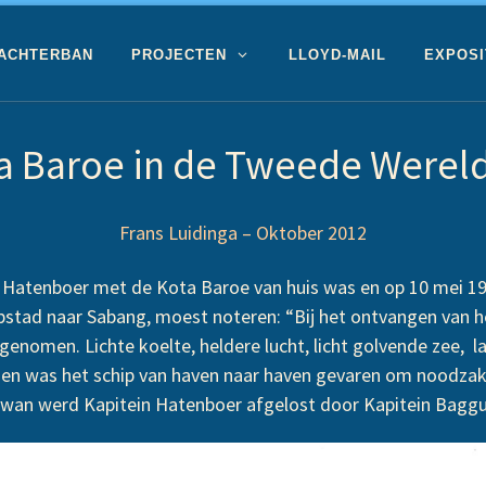
 ACHTERBAN
PROJECTEN
LLOYD-MAIL
EXPOSI
a Baroe in de Tweede Werel
Frans Luidinga – Oktober 2012
 Hatenboer met de Kota Baroe van huis was en op 10 mei 1940
pstad naar Sabang, moest noteren: “
Bij het ontvangen van h
enomen. Lichte koelte, heldere lucht, licht golvende zee, l
sdien was het schip van haven naar haven gevaren om noodzak
elawan werd Kapitein Hatenboer afgelost door Kapitein Baggu