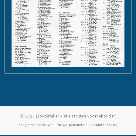
© 2026
Lloydatelier
– Alle rechten voorbehouden
Aangeboden door
WP
– Ontworpen met de
Customizr thema