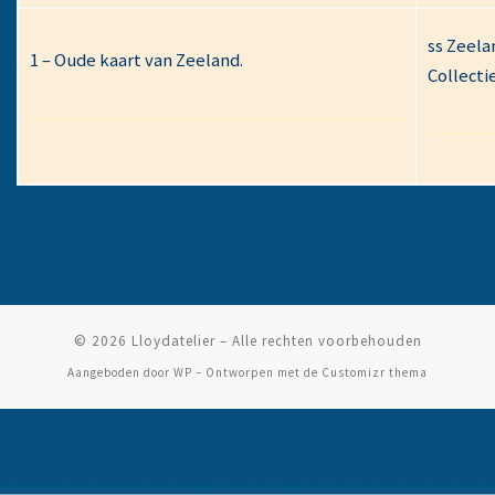
ss Zeela
1 – Oude kaart van Zeeland.
Collectie
……………………………………………………….
………
© 2026
Lloydatelier
– Alle rechten voorbehouden
Aangeboden door
WP
– Ontworpen met de
Customizr thema