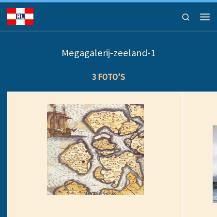
Ga naar inhoud
Search
Men
Megagalerij-zeeland-1
3 FOTO’S