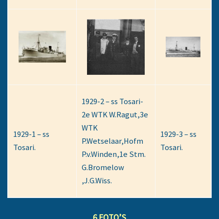
1929-2 – ss Tosari-
2e WTK W.Ragut,3e
WTK
1929-1 – ss
1929-3 – ss
P.Wetselaar,Hofm
Tosari.
Tosari.
P.v.Winden,1e Stm.
G.Bromelow
,J.G.Wiss.
6 FOTO’S