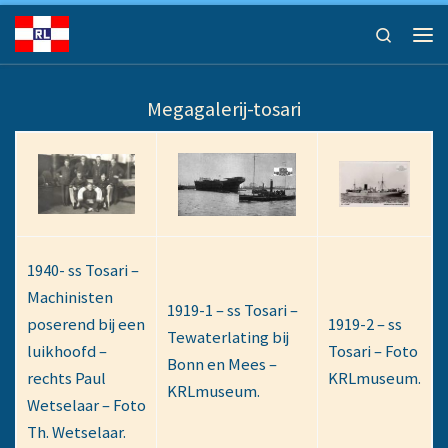
Ga naar inhoud
Search
Men
Megagalerij-tosari
1940- ss Tosari –
Machinisten
1919-1 – ss Tosari –
poserend bij een
1919-2 – ss
Tewaterlating bij
luikhoofd –
Tosari – Foto
Bonn en Mees –
rechts Paul
KRLmuseum.
KRLmuseum.
Wetselaar – Foto
Th. Wetselaar.