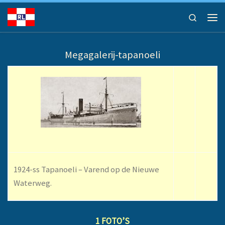
Ga naar inhoud
Search
Men
Megagalerij-tapanoeli
1924-ss Tapanoeli – Varend op de Nieuwe
Waterweg.
1 FOTO’S