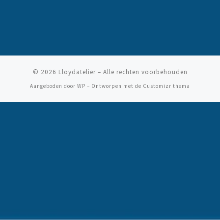
© 2026
Lloydatelier
– Alle rechten voorbehouden
Aangeboden door
WP
– Ontworpen met de
Customizr thema