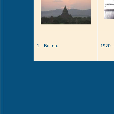
1 – Birma.
1920 –