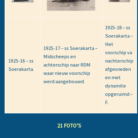
1925-18 – ss
Soerakarta –
Het
1925-17 – ss Soerakarta –
voorschip va
Midscheeps en
1925-16 – ss
nachterschip
achterschip naar RDM
Soerakarta.
afgesneden
waar nieuw voorschip
en met
werd aangebouwd.
dynamite
opgeruimd –
F.
21 FOTO’S