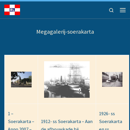
Ga naar inhoud
Search
Men
Megagalerij-soerakarta
1 –
1926- ss
Soerakarta –
1912- ss Soerakarta – Aan
Soerakarta
Anno 2007 –
de afbouwkade bij
en ss