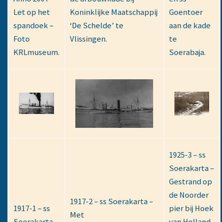
Let op het
Koninklijke Maatschappij
Goentoer
spandoek –
‘De Schelde’ te
aan de kade
Foto
Vlissingen.
te
KRLmuseum.
Soerabaja.
1925-3 – ss
Soerakarta –
Gestrand op
de Noorder
1917-2 – ss Soerakarta –
1917-1 – ss
pier bij Hoek
Met
Soerakarta.
van Holland