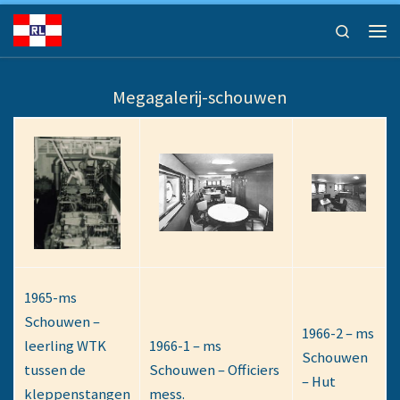
Ga naar inhoud
Search
Men
Megagalerij-schouwen
1965-ms
Schouwen –
1966-2 – ms
leerling WTK
1966-1 – ms
Schouwen
tussen de
Schouwen – Officiers
– Hut
kleppenstangen
mess.