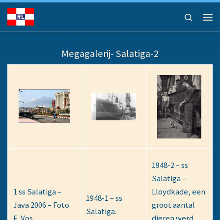
Ga naar inhoud
Search
Men
Megagalerij- Salatiga-2
1948-2 – ss
Salatiga –
1 ss Salatiga –
Lloydkade, een
1948-1 – ss
Java 2006 – Foto
groot aantal
Salatiga.
E. Vos.
dieren werd