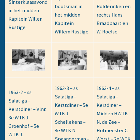
Sinterklaasavond
bootsman in
Bolderinken en
in het midden
het midden
rechts Hans
Kapitein Willen
Kapitein
Braadbaart en
Rustige.
Willem Rustige.
W. Roelse.
1963-3 – ss
1963-4 – ss
1963-2 – ss
Salatiga –
Salatiga –
Salatiga –
Kerstdiner – 5e
Kersdiner –
Kerstdiner – Vlnr.
WTK J.
Midden HWTK
3e WTK J.
Schellekens –
N. de Zee –
Groenhof – 5e
4e WTK N.
Hofmeester C.
WTK J.
Spaanderman –
Worst – 2e WTK