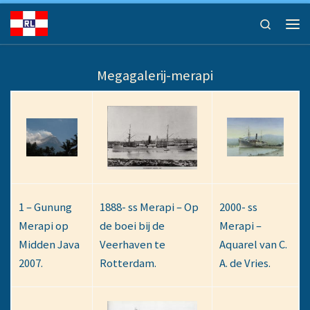
Ga naar inhoud
Search
Men
Megagalerij-merapi
1 – Gunung
1888- ss Merapi – Op
2000- ss
Merapi op
de boei bij de
Merapi –
Midden Java
Veerhaven te
Aquarel van C.
2007.
Rotterdam.
A. de Vries.