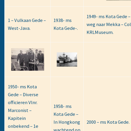
1949- ms Kota Gede – 
1 – Vulkaan Gede –
1938- ms
weg naar Mekka – Col
West-Java.
Kota Gede-.
KRLMuseum.
1950- ms Kota
Gede – Diverse
officieren Vlnr.
1958- ms
Marconist –
Kota Gede –
Kapitein
In Hongkong
2000 – ms Kota Gede.
onbekend – 1e
wachtend op