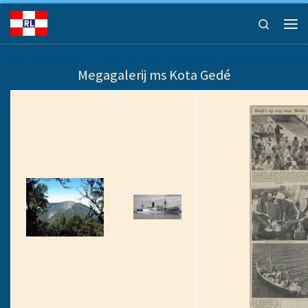
Ga naar inhoud
Search
Men
Megagalerij ms Kota Gedé