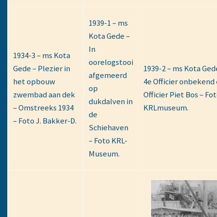
1939-1 – ms
Kota Gede –
In
1934-3 – ms Kota
oorelogstooi
Gede – Plezier in
1939-2 – ms Kota Gede
afgemeerd
het opbouw
4e Officier onbekend 
op
zwembad aan dek
Officier Piet Bos – Fo
dukdalven in
– Omstreeks 1934
KRLmuseum.
de
– Foto J. Bakker-D.
Schiehaven
– Foto KRL-
Museum.