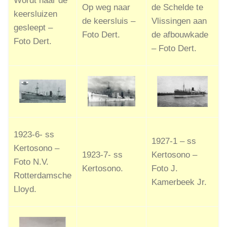
Wordt naar de
Op weg naar
de Schelde te
keersluizen
de keersluis –
Vlissingen aan
gesleept –
Foto Dert.
de afbouwkade
Foto Dert.
– Foto Dert.
1923-6- ss
1927-1 – ss
Kertosono –
1923-7- ss
Kertosono –
Foto N.V.
Kertosono.
Foto J.
Rotterdamsche
Kamerbeek Jr.
Lloyd.