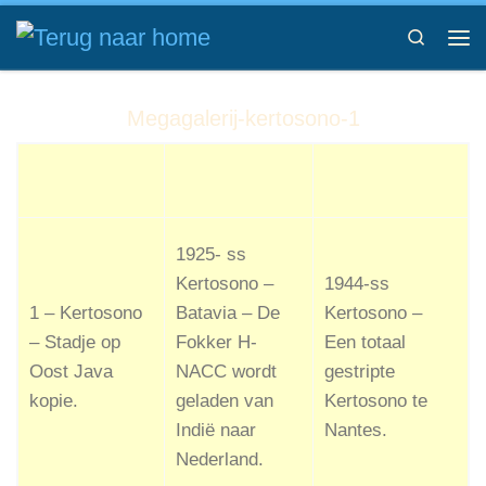
Ga naar inhoud
Search
Me
Megagalerij-kertosono-1
1925- ss
Kertosono –
1944-ss
1 – Kertosono
Batavia – De
Kertosono –
– Stadje op
Fokker H-
Een totaal
Oost Java
NACC wordt
gestripte
kopie.
geladen van
Kertosono te
Indië naar
Nantes.
Nederland.