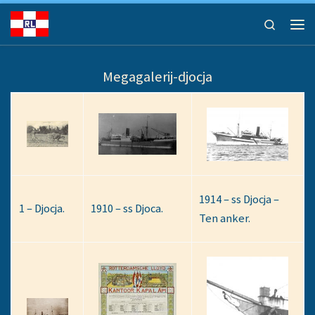
Ga naar inhoud
Search
Men
Megagalerij-djocja
1914 – ss Djocja –
1 – Djocja.
1910 – ss Djoca.
Ten anker.