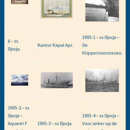
1905-1 – ss Djocja –
6 – ss
Kantor Kapal Api.
De
Djocja.
Klippervoorsteven.
1905-2 – ss
Djocja –
1905-4 – ss Djocja –
Aquarel F
1905-3 – ss Djocja.
Voor anker op de