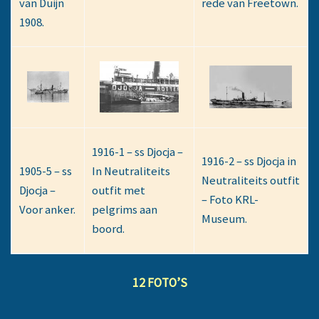
van Duijn
rede van Freetown.
1908.
1916-1 – ss Djocja –
1916-2 – ss Djocja in
1905-5 – ss
In Neutraliteits
Neutraliteits outfit
Djocja –
outfit met
– Foto KRL-
Voor anker.
pelgrims aan
Museum.
boord.
12 FOTO’S