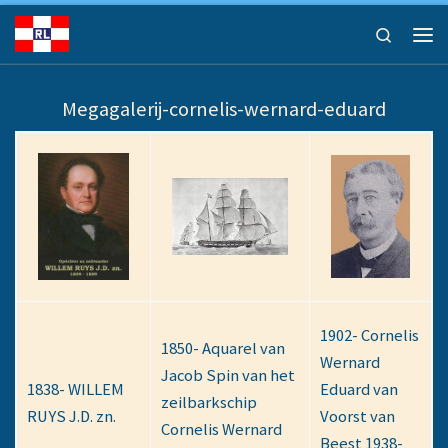
Ga naar inhoud
Search
Men
Megagalerij-cornelis-wernard-eduard
1902- Cornelis
1850- Aquarel van
Wernard
Jacob Spin van het
1838- WILLEM
Eduard van
zeilbarkschip
RUYS J.D. zn.
Voorst van
Cornelis Wernard
Beest 1938-