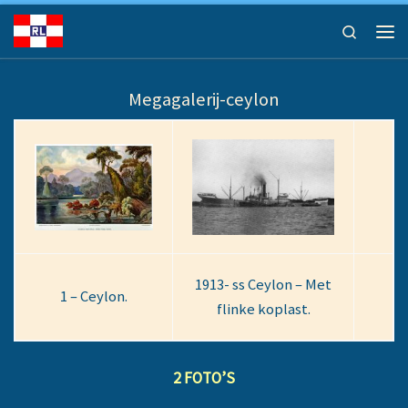
Ga naar inhoud
Search
Men
Megagalerij-ceylon
1913- ss Ceylon – Met
1 – Ceylon.
flinke koplast.
2 FOTO’S