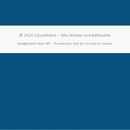
© 2026
Lloydatelier
– Alle rechten voorbehouden
Aangeboden door
WP
– Ontworpen met de
Customizr thema