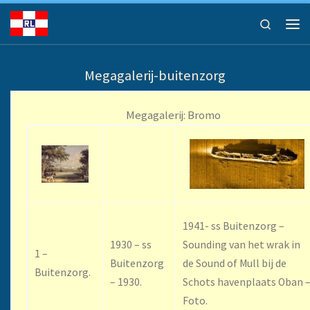
Ga naar inhoud
Search
Men
Megagalerij-buitenzorg
Megagalerij: Bromo
1941- ss Buitenzorg –
1930 – ss
Sounding van het wrak in
1 –
Buitenzorg
de Sound of Mull bij de
Buitenzorg.
– 1930.
Schots havenplaats Oban 
Foto.