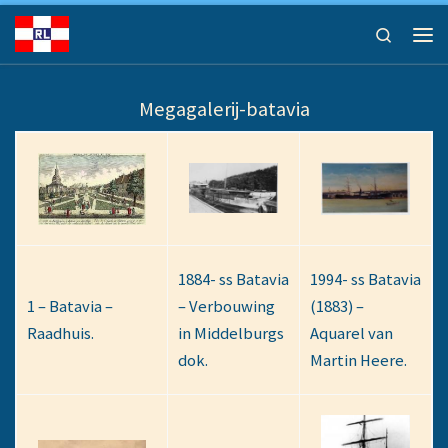
Ga naar inhoud
Search
Men
Megagalerij-batavia
1884- ss Batavia
1994- ss Batavia
1 – Batavia –
– Verbouwing
(1883) –
Raadhuis.
in Middelburgs
Aquarel van
dok.
Martin Heere.