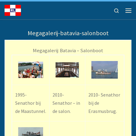
Ga naar inhoud
Search
Men
Megagalerij-batavia-salonboot
Megagalerij: Batavia – Salonboot
1995-
2010-
2010- Senathor
Senathor bij
Senathor – in
bij de
de Maastunnel.
de salon.
Erasmusbrug.