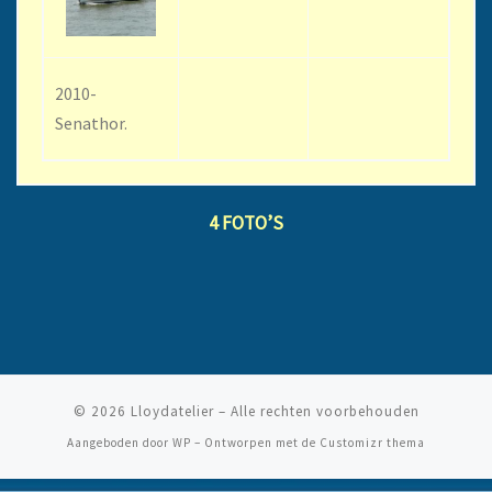
2010-
Senathor.
4 FOTO’S
© 2026
Lloydatelier
– Alle rechten voorbehouden
Aangeboden door
WP
– Ontworpen met de
Customizr thema