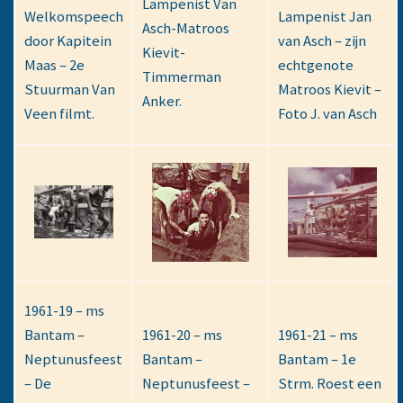
Lampenist Van
Welkomspeech
Lampenist Jan
Asch-Matroos
door Kapitein
van Asch – zijn
Kievit-
Maas – 2e
echtgenote
Timmerman
Stuurman Van
Matroos Kievit –
Anker.
Veen filmt.
Foto J. van Asch
1961-19 – ms
Bantam –
1961-20 – ms
1961-21 – ms
Neptunusfeest
Bantam –
Bantam – 1e
– De
Neptunusfeest –
Strm. Roest een