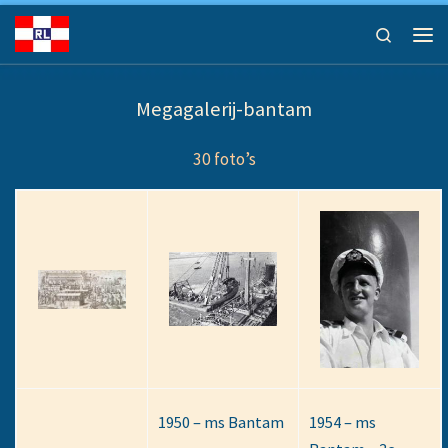
Ga naar inhoud
Search
Men
Megagalerij-bantam
30 foto’s
1950 – ms Bantam
1954 – ms