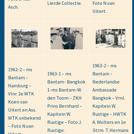
Lierde Collectie.
Foto N.van
Asch.
Uitert.
1963-2 – ms
1962-2 – ms
1963-1 – ms
Bantam –
Bantam –
Bantam- Bangkok
Nederlandse
Hamburg –
1-ms Bantam-W.
Ambassade
Vlnr. 2e WTK
den Toom – ZKH
Bangkok – Vrnl.
Koen van
Prins Bernhard –
Kapitein W.
Uitert en Ass.
Kapitein W.
Rustige – HWTK
WTK onbekend
Rustige – Foto J.
A. Wolters en 1e
– Foto N.van
Rustige.
Strm. T. Hermans