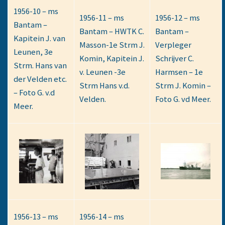
1956-10 – ms
1956-11 – ms
1956-12 – ms
Bantam –
Bantam – HWTK C.
Bantam –
Kapitein J. van
Masson-1e Strm J.
Verpleger
Leunen, 3e
Komin, Kapitein J.
Schrijver C.
Strm. Hans van
v. Leunen -3e
Harmsen – 1e
der Velden etc.
Strm Hans v.d.
Strm J. Komin –
– Foto G. v.d
Velden.
Foto G. vd Meer.
Meer.
1956-13 – ms
1956-14 – ms