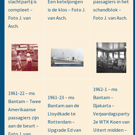
slachtpartij is
Een keteljongen
passagiers in het
compleet –
is de klos – Foto J.
schandblok –
Foto J. van
van Asch.
Foto J. van Asch.
Asch.
1962-1 – ms
1961-22 – ms
1961-23 – ms
Bantam –
Bantam – Twee
Bantam aan de
Djakarta –
Amerikaanse
Lloydkade te
Verjaardagsparty
passagiers zijn
Rotterdam –
2e WTK Koen van
aan de beurt –
Upgrade Ed van
Uitert midden –
Foto J. van