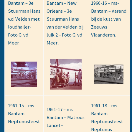
Bantam – 3e
Bantam – New
1960-16 – ms-
Stuurman Hans
Orleans – 3e
Bantam – Varend
v.d. Velden met
Stuurman Hans
bij de kust van
loudhailer-
van der Velden bij
Zeeuws
Foto G. vd
luik 2 – Foto G. vd
Vlaanderen.
Meer.
Meer .
1961-15 – ms
1961-18 – ms
1961-17 – ms
Bantam –
Bantam –
Bantam – Matroos
Neptunusfeest
Neptunusfeest –
Lancel –
–
Neptunus