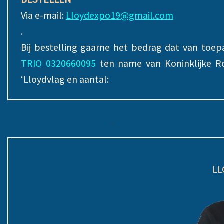
Via e-mail:
Lloydexpo19@gmail.com
.
Bij bestelling gaarne het bedrag dat van toe
TRIO 0320660095
ten name van Koninklijke R
‘Lloydvlag en aantal:
.
LL