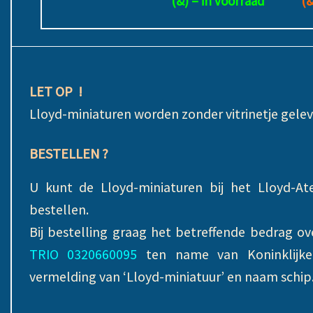
(&) = in voorraad
(&
LET OP !
Lloyd-miniaturen worden zonder vitrinetje gelev
BESTELLEN ?
U kunt de Lloyd-miniaturen bij het Lloyd-Atel
bestellen.
Bij bestelling graag het betreffende bedrag 
TRIO 0320660095
ten name van Koninklijke
vermelding van ‘Lloyd-miniatuur’ en naam schip