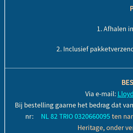
P
1. Afhalen i
2. Inclusief pakketverze
BE
Via e-mail:
Lloy
Bij bestelling gaarne het bedrag dat v
nr:
NL 82 TRIO 0320660095
ten nam
Heritage, onder ve