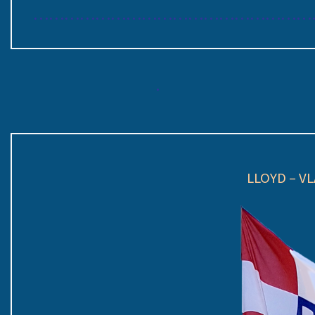
………………………………………………
.
LLOYD – VL