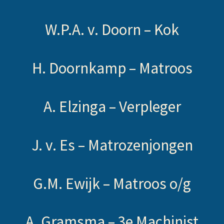
W.P.A. v. Doorn –
Kok
H. Doornkamp –
Matroos
A. Elzinga –
Verpleger
J. v. Es –
Matrozenjongen
G.M. Ewijk –
Matroos o/g
A. Gramsma –
3e Machinist