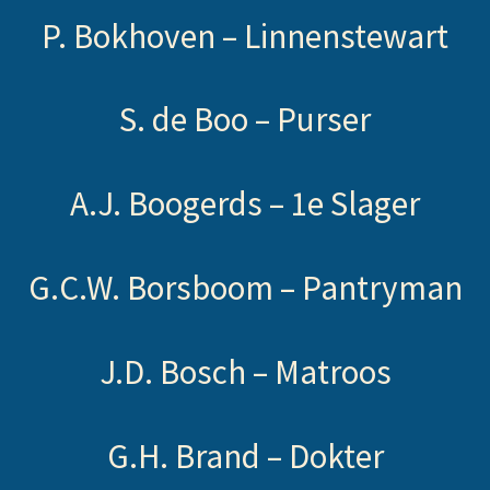
P. Bokhoven –
Linnenstewart
S. de Boo –
Purser
A.J. Boogerds –
1e Slager
G.C.W. Borsboom –
Pantryman
J.D. Bosch –
Matroos
G.H. Brand –
Dokter