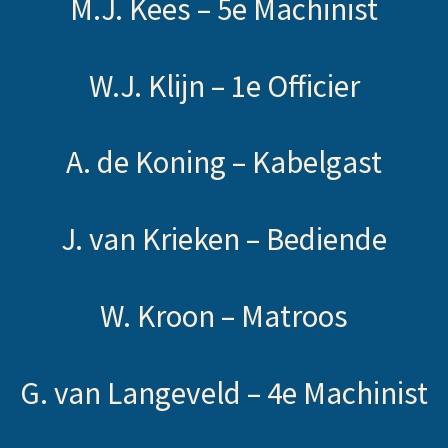
M.J. Kees –
5e Machinist
W.J. Klijn –
1e Officier
A. de Koning –
Kabelgast
J. van Krieken –
Bediende
W. Kroon –
Matroos
G. van Langeveld –
4e Machinist