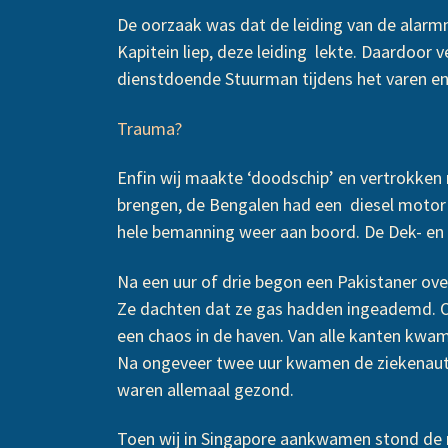
De oorzaak was dat de leiding van de alarm
Kapitein liep, deze leiding lekte. Daardoor
dienstdoende Stuurman tijdens het varen en 
Trauma?
Enfin wij maakte ‘doodschip’ en vertrokken 
brengen, de Bengalen had een diesel motor a
hele bemanning weer aan boord. De Dek- en
Na een uur of drie begon een Pakistaner ove
Ze dachten dat ze gas hadden ingeademd. On
een chaos in de haven. Van alle kanten kwa
Na ongeveer twee uur kwamen de ziekenauto’s
waren allemaal gezond.
Toen wij in Singapore aankwamen stond de 