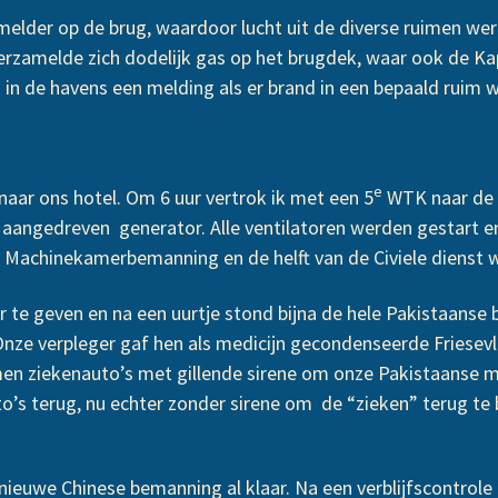
melder op de brug, waardoor lucht uit de diverse ruimen we
 verzamelde zich dodelijk gas op het brugdek, waar ook de Ka
in de havens een melding als er brand in een bepaald ruim 
e
naar ons hotel. Om 6 uur vertrok ik met een 5
WTK naar de B
angedreven generator. Alle ventilatoren werden gestart en 
 Machinekamerbemanning en de helft van de Civiele dienst 
r te geven en na een uurtje stond bijna de hele Pakistaanse
ze verpleger gaf hen als medicijn gecondenseerde Friesevl
men ziekenauto’s met gillende sirene om onze Pakistaanse m
 terug, nu echter zonder sirene om de “zieken” terug te br
nieuwe Chinese bemanning al klaar. Na een verblijfscontr