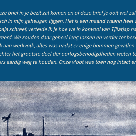
brief in je bezit zal komen en of deze brief je ooit wel za
ch in mijn geheugen liggen. Het is een maand waarin heel w
rabaja schreef, vertelde ik je hoe we in konvooi van Tjilatjap
reerd. We zouden daar geheel leeg lossen en verder ter be
ek aan werkvolk, alles was nadat er enige bommen gevallen
chter het grootste deel der oorlogsbenodigdheden weten te
aardig weg te houden. Onze vloot was toen nog intact en pa