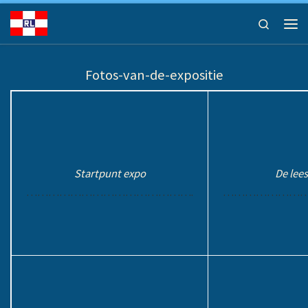
Ga naar inhoud
Search
Men
Fotos-van-de-expositie
Startpunt expo
De lees
……………………………………….
……………………