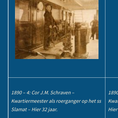
1890 – 4: Cor J.M. Schraven –
1890
Kwartiermeester als roerganger op het ss
Kwar
Slamat – Hier 32 jaar.
Hier