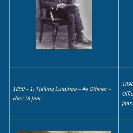
1890
1890 – 1: Tjalling Luidinga – 4e Officier –
Offi
Hier 18 jaar.
jaar.