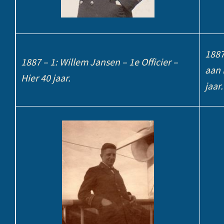
1887
1887 – 1: Willem Jansen – 1e Officier –
aan 
Hier 40 jaar.
jaar.