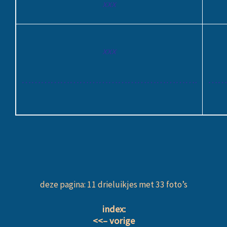
xxx
xxx
……………………………………………….
……
deze pagina: 11 drieluikjes met 33 foto’s
index:
<<– vorige