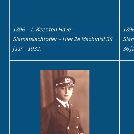
1896 – 1: Kees ten Have –
1896
Slamatslachtoffer – Hier 2e Machinist 38
Slam
jaar – 1932.
36 j