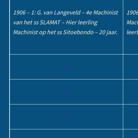
1906 – 1: G. van Langeveld – 4e Machinist
1906
van het ss SLAMAT – Hier leerling
Mach
Machinist op het ss Sitoebondo – 20 jaar.
leer
xxx
xxx
xxx