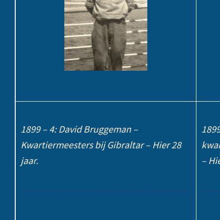
1899 – 4: David Bruggeman –
1899
Kwartiermeesters bij Gibraltar – Hier 28
kwar
jaar.
– Hie
……………………………………………….
……