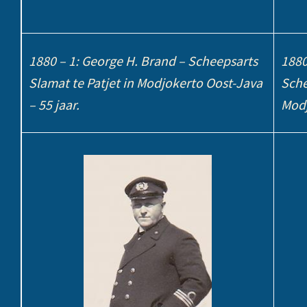
1880 – 1: George H. Brand – Scheepsarts
1880
Slamat te Patjet in Modjokerto Oost-Java
Sche
– 55 jaar.
Modj