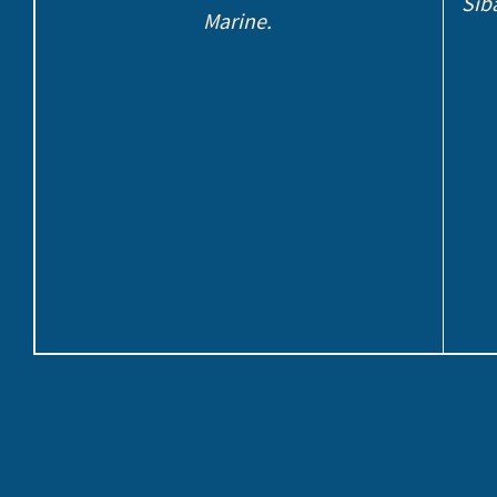
Sib
Marine.