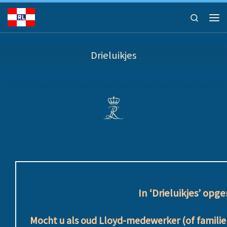
Ga naar inhoud
Search
Men
Drieluikjes
In ‘Drieluikjes’ o
Mocht u als oud Lloyd-medewerker (of familie