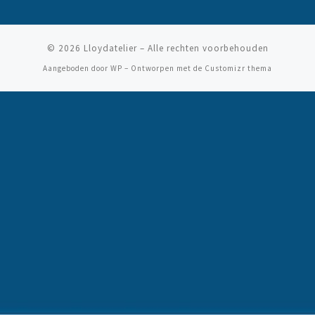
© 2026
Lloydatelier
– Alle rechten voorbehouden
Aangeboden door
WP
– Ontworpen met de
Customizr thema