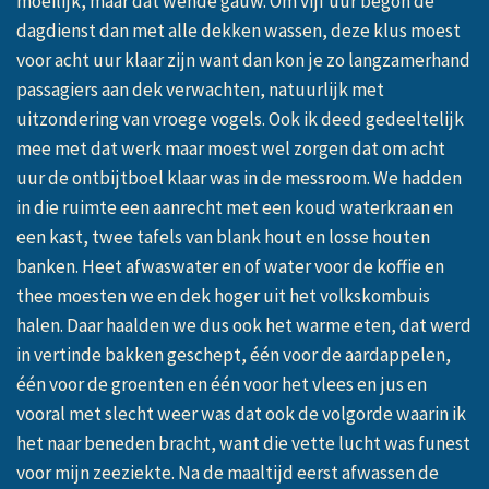
moeilijk, maar dat wende gauw. Om vijf uur begon de
dagdienst dan met alle dekken wassen, deze klus moest
voor acht uur klaar zijn want dan kon je zo langzamerhand
passagiers aan dek verwachten, natuurlijk met
uitzondering van vroege vogels. Ook ik deed gedeeltelijk
mee met dat werk maar moest wel zorgen dat om acht
uur de ontbijtboel klaar was in de messroom. We hadden
in die ruimte een aanrecht met een koud waterkraan en
een kast, twee tafels van blank hout en losse houten
banken. Heet afwaswater en of water voor de koffie en
thee moesten we en dek hoger uit het volkskombuis
halen. Daar haalden we dus ook het warme eten, dat werd
in vertinde bakken geschept, één voor de aardappelen,
één voor de groenten en één voor het vlees en jus en
vooral met slecht weer was dat ook de volgorde waarin ik
het naar beneden bracht, want die vette lucht was funest
voor mijn zeeziekte. Na de maaltijd eerst afwassen de