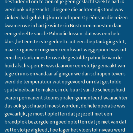
bestudeerd om te zien of je geen geslachtsziekte had ik
werd ook uitgezocht , diegene die achter mij stond was
ziek en had geluk hij kon doorlopen. Op één van die reizen
kwamen we in hartje winter in Boston en moesten daar
een gedeelte van de Palmolie lossen ,dat was een hele
klus ,het eerste rste gedeelte uit een dieptank ging vlot,
maar zo gauw er ongeveer een kwart weggepomt was uit
een dieptank moesten we de gestolde palmolie van de
huid afschrapen. Er was daarvoor een vlotje gemaakt van
lege drums en vandaar af gingen we dan schrapen tevens
werd de temperatuur wat opgevoerd om dat gestolde
spul vloeibaar te maken, in de buurt van de scheepshuid
waren permanent stoomspiralen gemonteerd waarachter
dus ook geschraapt moest worden, de hele operatie was
gevaarlijk, je moest opletten dat je jezelf niet een
brandplek bezorgde en goed opletten dat je niet van dat
vette vlotje afgleed, hoe lager het vloeistof niveau werd