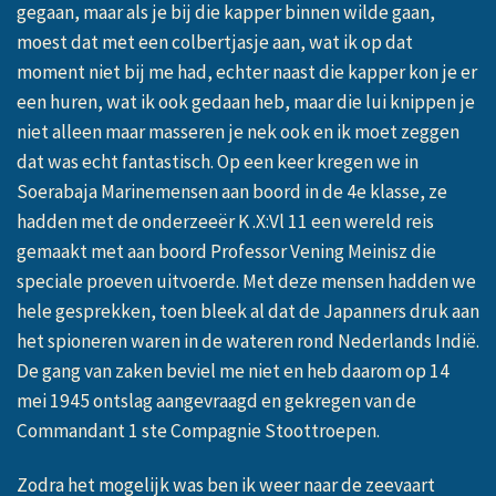
gegaan, maar als je bij die kapper binnen wilde gaan,
moest dat met een colbertjasje aan, wat ik op dat
moment niet bij me had, echter naast die kapper kon je er
een huren, wat ik ook gedaan heb, maar die lui knippen je
niet alleen maar masseren je nek ook en ik moet zeggen
dat was echt fantastisch. Op een keer kregen we in
Soerabaja Marinemensen aan boord in de 4e klasse, ze
hadden met de onderzeeër K .X:Vl 11 een wereld reis
gemaakt met aan boord Professor Vening Meinisz die
speciale proeven uitvoerde. Met deze mensen hadden we
hele gesprekken, toen bleek al dat de Japanners druk aan
het spioneren waren in de wateren rond Nederlands Indië.
De gang van zaken beviel me niet en heb daarom op 14
mei 1945 ontslag aangevraagd en gekregen van de
Commandant 1 ste Compagnie Stoottroepen.
Zodra het mogelijk was ben ik weer naar de zeevaart