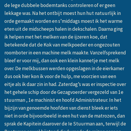
de lege dubbele bodemtanks controleren of er geen
lekkage was. Na het ontbijt moest hun hut natuurlijk in
orde gemaakt worden en s’middags moest ik het warme
eten uit de midscheeps halen in dekschalen. Daarna ging
ik helpen met het melken van de ijzeren koe, dat
betekende dat de Kok van melkpoeder en ongezouten
roomboter in een machine melk maakte. Vanzelfsprekend
bleef er voor mij, dan ook een klein kannetje met melk
over. De melkbussen werden opgeslagen in de eierkamer
dus ook hier kon ik voor de hulp, me voorzien van een
eitje als ik daar zin in had. Zaterdag’s was er inspectie over
het gehele schip door de Gezagvoerder vergezeld van 1e
stuurman , 1e machinist en hoofd Administrateur. In het
bijzijn van genoemde hoofden van dienst bleek er iets
niet in orde bijvoorbeeld in een hut van de matrozen, dan
sprak de Kapitein daarover de Ie Stuurman aan, terwijl de