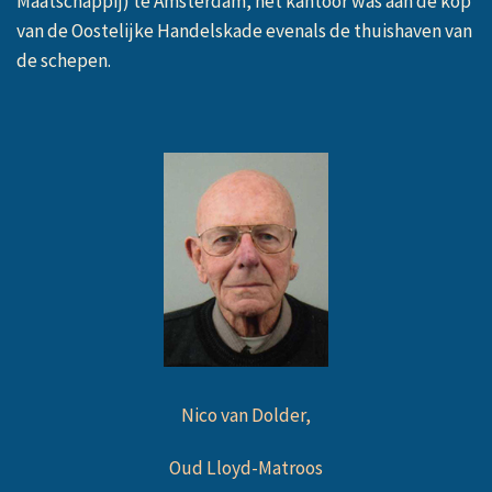
Maatschappij) te Amsterdam, het kantoor was aan de kop
van de Oostelijke Handelskade evenals de thuishaven van
de schepen
.
Nico van Dolder,
Oud Lloyd-Matroos