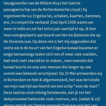
Gezagvoerder van de Willem Ruys het laatste
passagiersschip van de Rotterdamsche Lloyd ) hij
organiseerde o.a. Engelse les, schaken, kaarten, dammen,
enz. in competitie verband. Eind April 1938 waren we
weer in Indië en zat het extra jaar vaartijd er op, ik ben
toen overgeplaatst aan boord van het ms Baloeran die op
de thuisreis was. Op deze reis is het mij opgevallen dat
zodra we in de buurt van het Engelse kanaal kwamen er
enige bemannings leden zich min of meer ziek voelden,
had niets met zeeziekte te maken , men noemde dat
kanaal koorts en was voor mensen die langer op zee
voeren een bekend verschijnsel. Op 23 Mei arriveerden wij
in Rotterdam en heb ik afgemonsterd, het was het einde
van mijn vaartijd aan boord van een schip “voor de mast”.
Deze laatste uitdrukking betekende, dat jè tot het
dekpersoneel behoorde zoals matroos, enz. (nadat ik vijf
reizen met de ms Dempo gemaakt had was ook het jaar