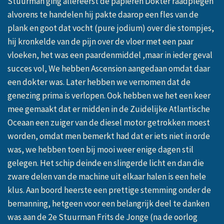
Stuurman ging allereerst de papieren Dokter raadplegen
alvorens te handelen hij pakte daarop een fles van de
plank en goot dat vocht (pure jodium) over die stompjes,
hij kronkelde van de pijn over de vloer met een paar
vloeken, het was een paardenmiddel ,maar in ieder geval
succes vol, We hebben Ascension aangedaan omdat daar
een dokter was. Later hebben we vernomen dat de
genezing prima is verlopen. Ook hebben we het een keer
mee gemaakt dat er midden in de Zuidelijke Atlantische
Oceaan een zuiger van de diesel motor getrokken moest
worden, omdat men bemerkt had dat er iets niet in orde
was, we hebben toen bij mooi weer enige dagen stil
gelegen. Het schip deinde en slingerde licht en dan die
zware delen van de machine uit elkaar halen is een hele
klus. Aan boord heerste een prettige stemming onder de
bemanning, hetgeen voor een belangrijk deel te danken
was aan de 2e Stuurman Frits de Jonge (na de oorlog