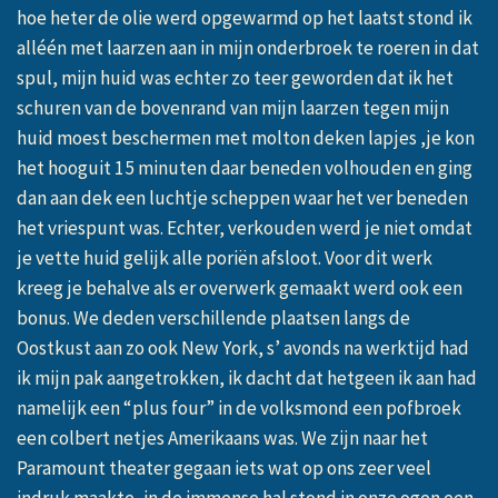
hoe heter de olie werd opgewarmd op het laatst stond ik
alléén met laarzen aan in mijn onderbroek te roeren in dat
spul, mijn huid was echter zo teer geworden dat ik het
schuren van de bovenrand van mijn laarzen tegen mijn
huid moest beschermen met molton deken lapjes ,je kon
het hooguit 15 minuten daar beneden volhouden en ging
dan aan dek een luchtje scheppen waar het ver beneden
het vriespunt was. Echter, verkouden werd je niet omdat
je vette huid gelijk alle poriën afsloot. Voor dit werk
kreeg je behalve als er overwerk gemaakt werd ook een
bonus. We deden verschillende plaatsen langs de
Oostkust aan zo ook New York, s’ avonds na werktijd had
ik mijn pak aangetrokken, ik dacht dat hetgeen ik aan had
namelijk een “plus four” in de volksmond een pofbroek
een colbert netjes Amerikaans was. We zijn naar het
Paramount theater gegaan iets wat op ons zeer veel
indruk maakte, in de immense hal stond in onze ogen een