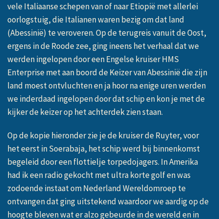
vele Italiaanse schepen van of naar Etiopië met allerlei
oorlogstuig, die Italianen waren bezig om dat land
(Abessinië) te veroveren. Op de terugreis vanuit de Oost,
ergens in de Roode zee, ging ineens het verhaal dat we
werden ingelopen door een Engelse kruiser HMS
Enterprise met aan boord de Keizer van Abessinië die zijn
land moest ontvluchten en ja hoor na enige uren werden
we inderdaad ingelopen door dat schip en kon je met de
kijker de keizer op het achterdek zien staan.
Op de kopie hieronder zie je de kruiser de Ruyter, voor
het eerst in Soerabaja, het schip werd bij binnenkomst
begeleid door een flottielje torpedojagers. In Amerika
had ik een radio gekocht met ultra korte golf en was
zodoende instaat om Nederland Wereldomroep te
ontvangen dat ging uitstekend waardoor we aardig op de
hoogte bleven wat er alzo gebeurde in de wereld en in