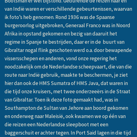
Bootsman er wel bijstond. Gedurende de reizen naar en
van Indië waren er verschillende gebeurtenissen, waarvan
ik foto’s heb genomen. Rond 1936 was de Spaanse
burgeroorlog uitgebroken, Generaal Franco was in Noord
Afrika in opstand gekomen en bezig van daaruit het
regime in Spanje te bestrijden, daar er in de
buurt van
Gibraltar nogal flink geschoten werd o.a. door bewapende
vissersschepen en anderen, vond onze regering het
noodzakelijk om de Nederlandse scheepvaart, die van die
route naar Indië gebruik, maakte te beschermen, je ziet
hier dan ook de HMS Sumatra of HMS Java, dat waren in
die tijd onze kruisers, met twee onderzeeërs in de Straat
van Gibraltar. Toen ik deze foto gemaakt had, was in
Southampton de Sultan van Jehore aan boord gekomen
en onderweg naar Maleisië, ook kwamen we op één van
die reizen een Nederlandse sleepboot met een
baggerschuit er achter tegen. In Port Said lagen in die tijd