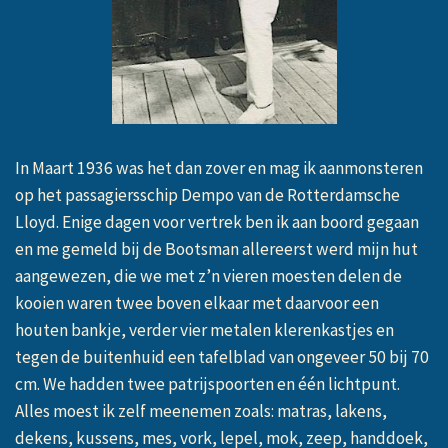
In Maart 1936 was het dan zover en mag ik aanmonsteren
op het passagiersschip Dempo van de Rotterdamsche
Lloyd. Enige dagen voor vertrek ben ik aan boord gegaan
en me gemeld bij de Bootsman allereerst werd mijn hut
aangewezen, die we met z’n vieren moesten delen de
kooien waren twee boven elkaar met daarvoor een
houten bankje, verder vier metalen klerenkastjes en
tegen de buitenhuid een tafelblad van ongeveer 50 bij 70
cm. We hadden twee patrijspoorten en één lichtpunt.
Alles moest ik zelf meenemen zoals: matras, lakens,
dekens, kussens, mes, vork, lepel, mok, zeep, handdoek,