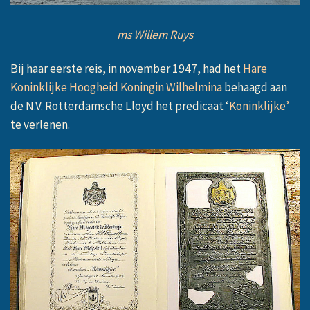
ms Willem Ruys
Bij haar eerste reis, in november 1947, had het
Hare
Koninklijke Hoogheid Koningin Wilhelmina
behaagd aan
de N.V. Rotterdamsche Lloyd het predicaat ‘
Koninklijke’
te verlenen.