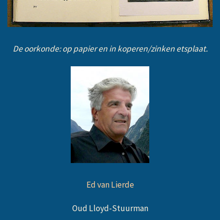
De oorkonde: op papier en in koperen/zinken etsplaat.
Ed van Lierde
Oud Lloyd-Stuurman