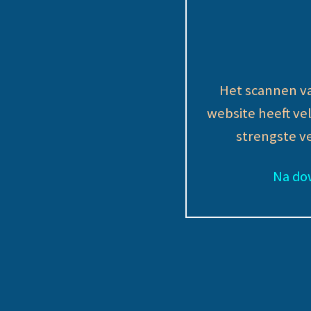
Het scannen va
website heeft ve
strengste v
Na dow