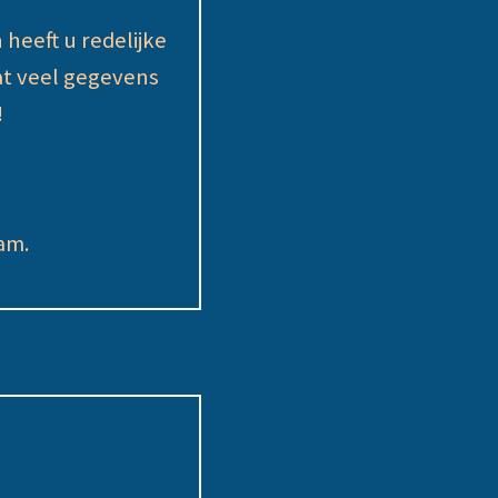
heeft u redelijke
at veel gegevens
!
am.