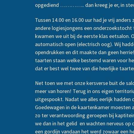
opgediend ………….. dan kreeg je er, in stev
Tussen 14.00 en 16.00 uur had je vrij ander
andere logiesjongens een onderzoekstocht 
kwamen we uit bij de eerste klas eetsalon.
automatisch open (electrisch oog). Wij had
opendrukken en dit maakte dan geen herrie!
taarten staan welke bestemd waren voor he
dat er best wel twee van die heerlijke taart
Net toen we met onze kersverse buit de s
meer van horen! Terug in ons eigen territ
uitgespookt. Nadat we alles eerlijk hadden 
Goedewagen in de kaartenkamer moesten aa
zo ter verantwoording geroepen bij kaptit
we dan in het gelid en wachten nerveus op
een gordijn vandaan het werd zowaar een heel