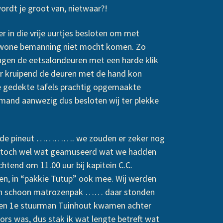
rdt je groot van, nietwaar?!
 in die vrije uurtjes besloten om met
gewone bemanning niet mocht komen. Zo
ingen de eetsalondeuren met een harde klik
or kruipend de deuren met de hand kon
de gedekte tafels prachtig opgemaakte
mand aanwezig dus besloten wij ter plekke
we de pineut …………. we zouden er zeker nog
ns toch wel wat geamuseerd wat we hadden
tend om 11.00 uur bij kapitein C.C.
, in “pakkie Tutup” ook mee. Wij werden
es in schoon matrozenpak …… daar stonden
 en 1e stuurman Tuinhout kwamen achter
fors was, dus stak ik wat lengte betreft wat