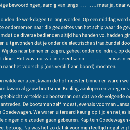
ige bewoordingen, aardig van langs ………. maar ja, daar wo
s zouden de werkdagen te lang worden. Op een middag werd er
te ondernemen naar die gedeeltes van het schip waar de 
 Omdat de diverse bedienden altijd hun handen vol hadden g
den uitgevonden dat je onder de electrische straalbundel do
 Wij dus naar binnen en zagen, geheel onder de indruk, op 
t diner. Het was muisstil in de eetsalon ………… er was nie
en naar het voorschip (ons verblijf aan boord) mochten.
alon wilde verlaten, kwam de hofmeester binnen en waren 
orium kwam al gauw bootsman Kuhling aanlopen en vroeg o
opgebiecht vertelde de bootsman ons dat we de volgende och
ntreden. De bootsman zelf moest, evenals voorman Janssen
ein Goedewagen. We waren uiteraard keurig op tijd en netj
 de dingen die zouden gaan gebeuren. Kapitein Goedewagen
 betoog. Nu was het zo dat ik voor mijn leeftijd nogal vrij 