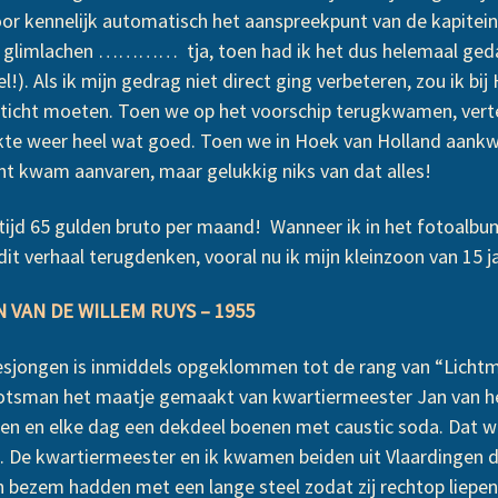
or kennelijk automatisch het aanspreekpunt van de kapitein
 glimlachen ………… tja, toen had ik het dus helemaal gedaa
!). Als ik mijn gedrag niet direct ging verbeteren, zou ik 
sticht moeten. Toen we op het voorschip terugkwamen, vert
te weer heel wat goed. Toen we in Hoek van Holland aank
ht kwam aanvaren, maar gelukkig niks van dat alles!
rtijd 65 gulden bruto per maand! Wanneer ik in het fotoal
t verhaal terugdenken, vooral nu ik mijn kleinzoon van 15 ja
VAN DE WILLEM RUYS – 1955
esjongen is inmiddels opgeklommen tot de rang van “Lichtm
bootsman het maatje gemaakt van kwartiermeester Jan van h
 en elke dag een dekdeel boenen met caustic soda. Dat wa
n. De kwartiermeester en ik kwamen beiden uit Vlaardingen 
 bezem hadden met een lange steel zodat zij rechtop liepen 