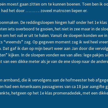
nieën moest gaan zitten om te kunnen boenen. Toen ben ik 
had het door ………. zoveel matrozen liepen er.
choonmaken. De reddingsloepen hingen half onder het 1e kl
hten iets overboord te gooien, het niet in zee maar in de s
m het vuil er uit te halen. Vanuit de sloepen konden we in d
iets “vreemds” zag. Op gegeven moment zag ik wel heel vreem
Dat gaf ik dan op mijn beurt weer aan Jan door die vervol
hten” kijken. In de sloepen vonden we van alles: lege pakjes
 van een dikke meter als je van de ene sloep naar de andere
n armband, die ik vervolgens aan de hofmeester heb afgege
en had een Amerikaans passagieres van ca 18 jaar aangifte 
edankte, hetgeen op het 1e klas promenadedek, met een dikk