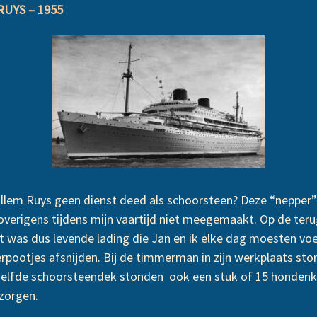
UYS – 1955
llem Ruys geen dienst deed als schoorsteen? Deze “nepper”
overigens tijdens mijn vaartijd niet meegemaakt. Op de ter
Dit was dus levende lading die Jan en ik elke dag moesten vo
erpootjes afsnijden. Bij de timmerman in zijn werkplaats sto
tzelfde schoorsteendek stonden ook een stuk of 15 hondenk
zorgen.