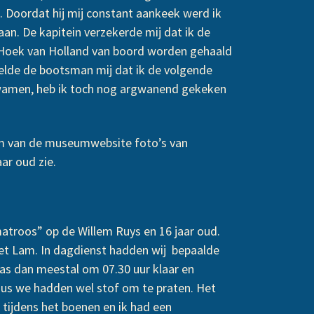
. Doordat hij mij constant aankeek werd ik
n. De kapitein verzekerde mij dat ik de
bij Hoek van Holland van boord worden gehaald
elde de bootsman mij dat ik de volgende
wamen, heb ik toch nog argwanend gekeken
bum van de museumwebsite foto’s van
ar oud zie.
atroos” op de Willem Ruys en 16 jaar oud.
et Lam. In dagdienst hadden wij bepaalde
s dan meestal om 07.30 uur klaar en
dus we hadden wel stof om te praten. Het
tijdens het boenen en ik had een