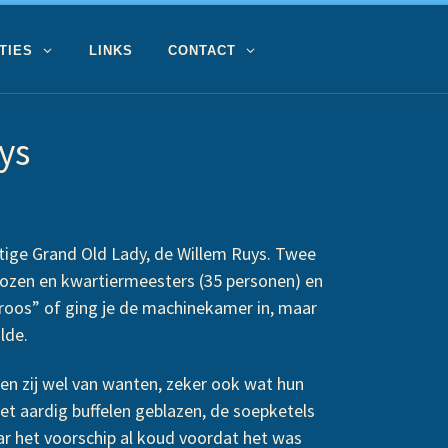
TIES
LINKS
CONTACT
ys
htige Grand Old Lady, de Willem Ruys. Twee
trozen en kwartiermeesters (35 personen) en
atroos” of ging je de machinekamer in, maar
lde.
en zij wel van wanten, zeker ook wat hun
 het aardig buffelen geblazen, de soepketels
ar het voorschip al koud voordat het was