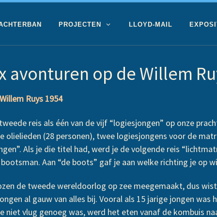
 ACHTERBAN
PROJECTEN
LLOYD-MAIL
EXPOSI
 x avonturen op de Willem Ru
illem Ruys 1954
 tweede reis als één van de vijf “logiesjongen” op onze prac
de olielieden (28 personen), twee logiesjongens voor de ma
en”. Als je die titel had, werd je de volgende reis “lichtm
bootsman. Aan “de boots” gaf je aan welke richting je op wi
trozen de tweede wereldoorlog op zee meegemaakt, dus wist
jongen al gauw van alles bij. Vooral als 15 jarige jongen was
 je niet vlug genoeg was, werd het eten vanaf de kombuis na