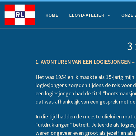
Ga naar inhoud
HOME
LLOYD-ATELIER
ONZE
3
1. AVONTUREN VAN EEN LOGIESJONGEN – W
Het was 1954 en ik maakte als 15-jarig mijn
logiesjongens zorgden tijdens de reis voor 
een logiesjongen had de titel “bootsmansjong
dat was afhankelijk van een gesprek met de 
In die tijd hadden de meeste olielui en ma
“uitdrukkingen” betreft. Je leerde als logies
waren ongeveer even groot als jezelf en als