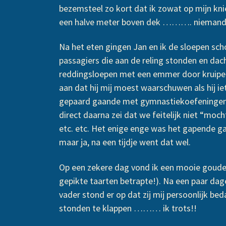
bezemsteel zo kort dat ik zowat op mijn k
een halve meter boven dek ………. niemand 
Na het eten gingen Jan en ik de sloepen s
passagiers die aan de reling stonden en dac
reddingsloepen met een emmer door kruipen o
aan dat hij mij moest waarschuwen als hij 
gepaard gaande met gymnastiekoefeningen. 
direct daarna zei dat we feitelijk niet “moc
etc. etc. Het enige enge was het gapende gat
maar ja, na een tijdje went dat wel.
Op een zekere dag vond ik een mooie goude
gepikte taarten betrapte!). Na een paar dag
vader stond er op dat zij mij persoonlijk b
stonden te klappen ……… ik trots!!