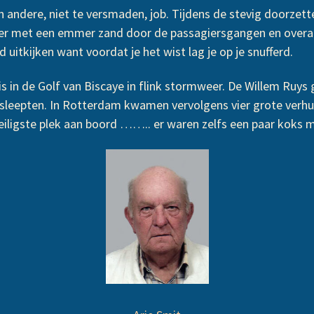
n andere, niet te versmaden, job. Tijdens de stevig doorz
eder met een emmer zand door de passagiersgangen en overa
uitkijken want voordat je het wist lag je op je snufferd.
 in de Golf van Biscaye in flink stormweer. De Willem Ruys 
sleepten. In Rotterdam kwamen vervolgens vier grote verh
veiligste plek aan boord …….. er waren zelfs een paar koks