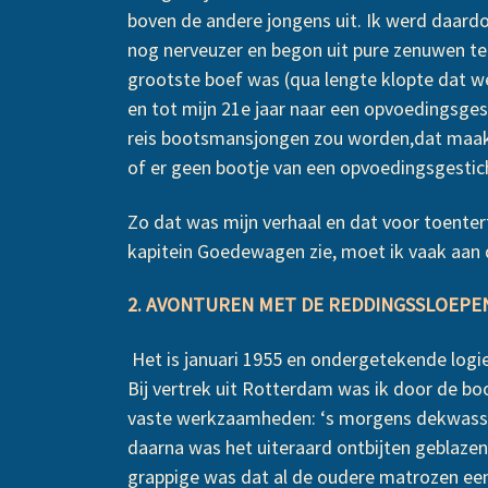
boven de andere jongens uit. Ik werd daardo
nog nerveuzer en begon uit pure zenuwen te
grootste boef was (qua lengte klopte dat wel
en tot mijn 21e jaar naar een opvoedingsge
reis bootsmansjongen zou worden,dat maak
of er geen bootje van een opvoedingsgestic
Zo dat was mijn verhaal en dat voor toente
kapitein Goedewagen zie, moet ik vaak aan di
2. AVONTUREN MET DE REDDINGSSLOEPEN 
Het is januari 1955 en ondergetekende logi
Bij vertrek uit Rotterdam was ik door de 
vaste werkzaamheden: ‘s morgens dekwassen
daarna was het uiteraard ontbijten geblaze
grappige was dat al de oudere matrozen een