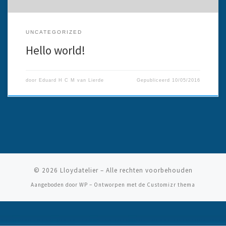
UNCATEGORIZED
Hello world!
door
Eduard H C M van Lierde
Gepubliceerd
10/05/2016
© 2026
Lloydatelier
– Alle rechten voorbehouden
Aangeboden door
WP
– Ontworpen met de
Customizr thema